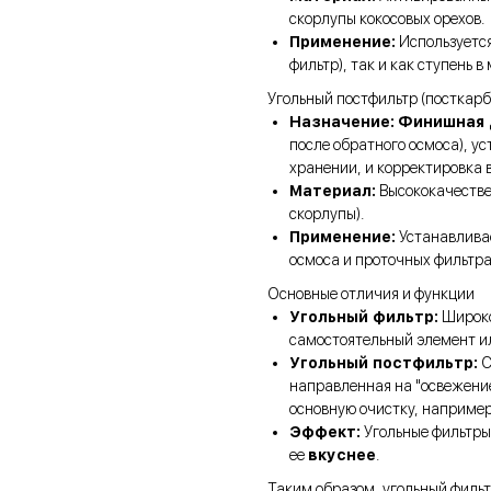
скорлупы кокосовых орехов.
Применение:
Используется
фильтр), так и как ступень
Угольный постфильтр (посткарб
Назначение:
Финишная 
после обратного осмоса), у
хранении, и корректировка в
Материал:
Высококачестве
скорлупы).
Применение:
Устанавливае
осмоса и проточных фильтра
Основные отличия и функции
Угольный фильтр:
Широко
самостоятельный элемент ил
Угольный постфильтр:
С
направленная на "освежение
основную очистку, например
Эффект:
Угольные фильтры 
ее
вкуснее
.
Таким образом, угольный фильт