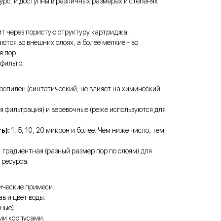
сурс, и доступны в различных размерах и степенях
т через пористую структуру картриджа.
тся во внешних слоях, а более мелкие - во
я пор.
 фильтр.
опилен (синтетический, не влияет на химический
 фильтрация) и веревочные (реже используются для
ь):
1, 5, 10, 20 микрон и более. Чем ниже число, тем
градиентная (разный размер пор по слоям) для
 ресурса.
ческие примеси.
в и цвет воды.
ные).
ми корпусами.