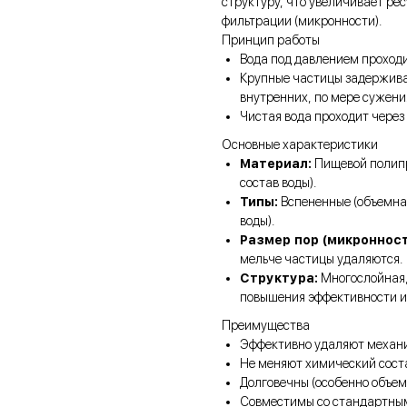
структуру, что увеличивает ре
фильтрации (микронности).
Принцип работы
Вода под давлением проходи
Крупные частицы задерживаю
внутренних, по мере сужени
Чистая вода проходит через
Основные характеристики
Материал:
Пищевой полипр
состав воды).
Типы:
Вспененные (объемная
воды).
Размер пор (микронност
мельче частицы удаляются.
Структура:
Многослойная, 
повышения эффективности и
Преимущества
Эффективно удаляют механи
Не меняют химический соста
Долговечны (особенно объем
Совместимы со стандартны