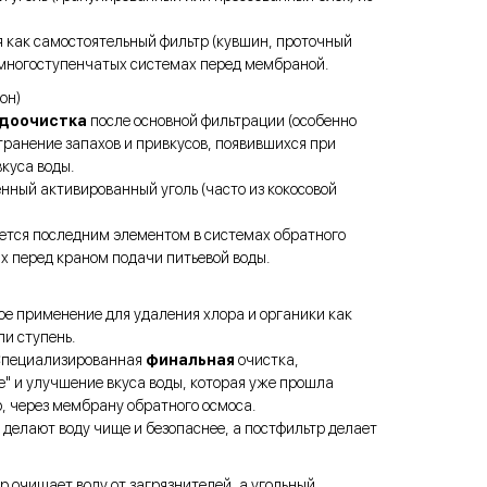
 как самостоятельный фильтр (кувшин, проточный
 в многоступенчатых системах перед мембраной.
он)
доочистка
после основной фильтрации (особенно
странение запахов и привкусов, появившихся при
куса воды.
нный активированный уголь (часто из кокосовой
тся последним элементом в системах обратного
х перед краном подачи питьевой воды.
е применение для удаления хлора и органики как
и ступень.
пециализированная
финальная
очистка,
" и улучшение вкуса воды, которая уже прошла
, через мембрану обратного осмоса.
делают воду чище и безопаснее, а постфильтр делает
р очищает воду от загрязнителей, а угольный