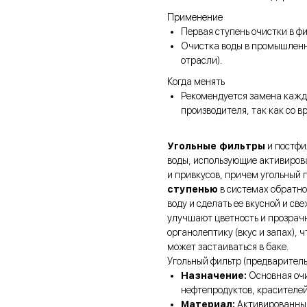
Применение
Первая ступень очистки в фи
Очистка воды в промышленн
отрасли).
Когда менять
Рекомендуется замена кажды
производителя, так как со 
Угольные фильтры
и постфи
воды, использующие активиров
и привкусов, причем угольный 
ступенью
в системах обратно
воду и сделать ее вкусной и св
улучшают цветность и прозрачн
органолептику (вкус и запах), 
может застаиваться в баке.
Угольный фильтр (предваритель
Назначение:
Основная очи
нефтепродуктов, красителей
Материал:
Активированный