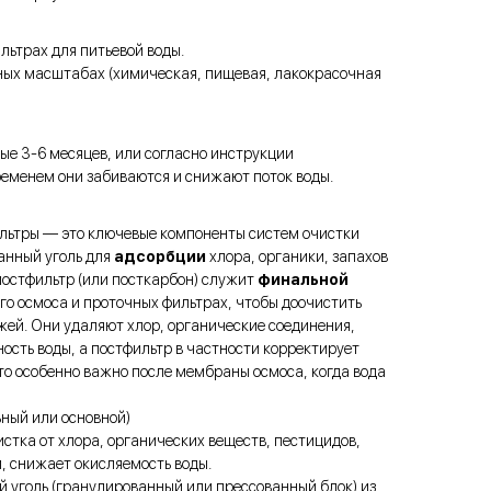
льтрах для питьевой воды.
ых масштабах (химическая, пищевая, лакокрасочная
е 3-6 месяцев, или согласно инструкции
временем они забиваются и снижают поток воды.
льтры — это ключевые компоненты систем очистки
анный уголь для
адсорбции
хлора, органики, запахов
постфильтр (или посткарбон) служит
финальной
го осмоса и проточных фильтрах, чтобы доочистить
ежей. Они удаляют хлор, органические соединения,
ость воды, а постфильтр в частности корректирует
что особенно важно после мембраны осмоса, когда вода
ный или основной)
стка от хлора, органических веществ, пестицидов,
, снижает окисляемость воды.
 уголь (гранулированный или прессованный блок) из