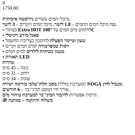
₪
1750.00
.
מיכלי המים עשויים
נירוסטה איכותית
.
נפח מיכל המים החמים –
1.8 ליטר
, מיכל המים הקרים –
3 ליטר
100°C
לחימום מים חמים עד
Extra HOT
• כפתור
פאנל מידע דיגיטלי
•
שעון וטיימר הפעלה
לחיסכון בצריכת החשמל
•
ויסות טמפרטורה
למים חמים וקרים
•
מנגנון בטיחות לילדים
למים חמים
•
תאורת LED
•
מידות:
גובה – 45 ס״מ
רוחב – 31 ס״מ
עומק – 34 ס״מ
.
ו
מגביל לחץ
מסנן תלת־שלבי בזרימה ישירה NOGA
המערכת כוללת
.
אורך חיי המסנן למיני־בר –
6 חודשים
.
קיימת אפשרות
לחיבור המיני־בר למערכת טיהור מים
משלוח והתקנה – במתנה
🎁