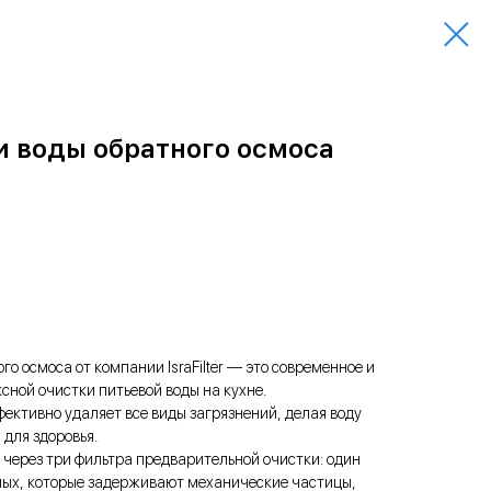
и воды обратного осмоса
о осмоса от компании IsraFilter — это современное и
ной очистки питьевой воды на кухне.
ктивно удаляет все виды загрязнений, делая воду
 для здоровья.
 через три фильтра предварительной очистки: один
ных, которые задерживают механические частицы,