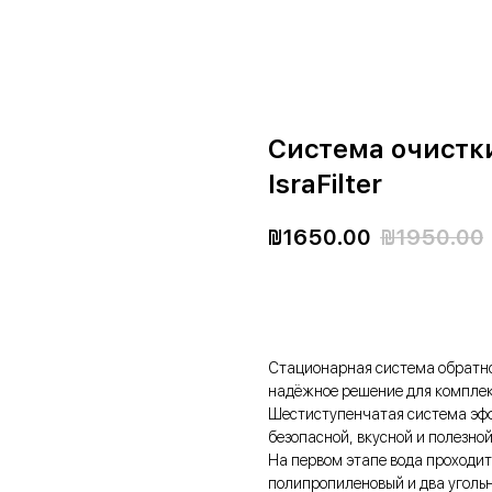
Cистема очистк
IsraFilter
₪
1650.00
₪
1950.00
ЗАКАЗАТЬ
Стационарная система обратног
надёжное решение для комплекс
Шестиступенчатая система эффе
безопасной, вкусной и полезной
На первом этапе вода проходит
полипропиленовый и два уголь