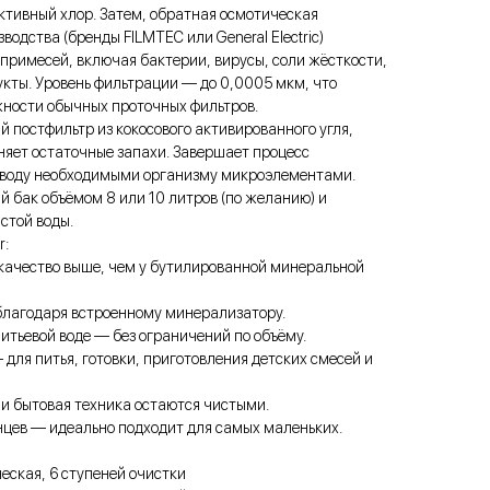
ктивный хлор. Затем, обратная осмотическая
одства (бренды FILMTEC или General Electric)
примесей, включая бактерии, вирусы, соли жёсткости,
кты. Уровень фильтрации — до 0,0005 мкм, что
ности обычных проточных фильтров.
й постфильтр из кокосового активированного угля,
няет остаточные запахи. Завершает процесс
воду необходимыми организму микроэлементами.
й бак объёмом 8 или 10 литров (по желанию) и
стой воды.
r:
качество выше, чем у бутилированной минеральной
лагодаря встроенному минерализатору.
питьевой воде — без ограничений по объёму.
для питья, готовки, приготовления детских смесей и
и бытовая техника остаются чистыми.
нцев — идеально подходит для самых маленьких.
еская, 6 ступеней очистки