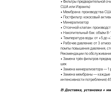
• Фильтры предварительной очи
США или Израиль)
• Мембрана: производства США (
• Постфильтр: кокосовый актив
• Минерализатор
• Отсечной клапан: производс
• Накопительный бак: объём 8-
• Температура воды: от +5 до 
• Рабочее давление: от 3 атмо
помпы повышения давления, сто
Рекомендации по обслуживани
• Замена трёх фильтров предва
шек
• Замена минерализатора — 1 р
• Замена мембраны — каждые 2–
интенсивности потребления) 4
🎁
Доставка, установка + м