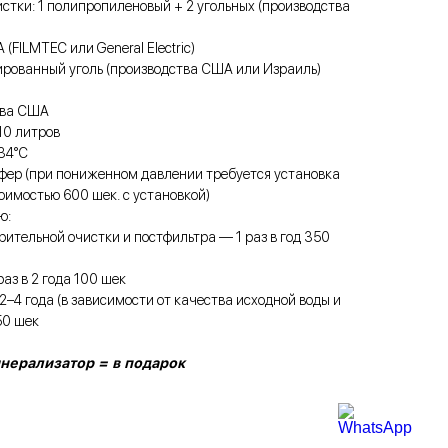
стки: 1 полипропиленовый + 2 угольных (производства
FILMTEC или General Electric)
ированный уголь (производства США или Израиль)
тва США
10 литров
+34°С
сфер (при пониженном давлении требуется установка
имостью 600 шек. с установкой)
ю:
рительной очистки и постфильтра — 1 раз в год 350
аз в 2 года 100 шек
4 года (в зависимости от качества исходной воды и
50 шек
инерализатор = в подарок