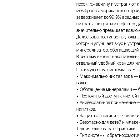
песок, ржавчину и устраняют а
мембрана американского произв
задерживает до 99,9% вредных 
нитраты, нитриты и нефтепроду
значительно превышает возмож
Далее вода поступает в угольны
который улучшает вкус и устра
минерализатор, обогащающий 
В систему входит накопительны
отдельный удобный кран для чи
Преимущества системы IsraFilte
• Максимально чистая вода — 
воды.
• Обогащение минералами — б
• Постоянный доступ к чистой 
• Универсальное применение — 
напитков.
• Защита от накипи — чайники 
• Безопасно для детей и младе
Технические характеристики:
• Тип системы: обратноосмотич