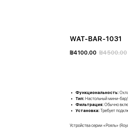
WAT-BAR-1031
₪
4100.00
₪
4500.00
Заказать
Функциональность:
Охла
Тип:
Настольный мини-бар/
Фильтрация:
Обычно включ
Установка:
Требует подклю
Устройства серии «Рояль» (Roy