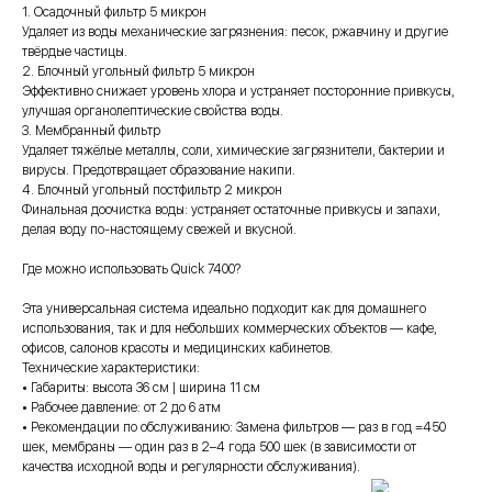
1. Осадочный фильтр 5 микрон
Удаляет из воды механические загрязнения: песок, ржавчину и другие
твёрдые частицы.
2. Блочный угольный фильтр 5 микрон
Эффективно снижает уровень хлора и устраняет посторонние привкусы,
улучшая органолептические свойства воды.
3. Мембранный фильтр
Удаляет тяжёлые металлы, соли, химические загрязнители, бактерии и
вирусы. Предотвращает образование накипи.
4. Блочный угольный постфильтр 2 микрон
Финальная доочистка воды: устраняет остаточные привкусы и запахи,
делая воду по-настоящему свежей и вкусной.
Где можно использовать Quick 7400?
Эта универсальная система идеально подходит как для домашнего
использования, так и для небольших коммерческих объектов — кафе,
офисов, салонов красоты и медицинских кабинетов.
Технические характеристики:
• Габариты: высота 36 см | ширина 11 см
• Рабочее давление: от 2 до 6 атм
• Рекомендации по обслуживанию: Замена фильтров — раз в год =450
шек, мембраны — один раз в 2–4 года 500 шек (в зависимости от
качества исходной воды и регулярности обслуживания).