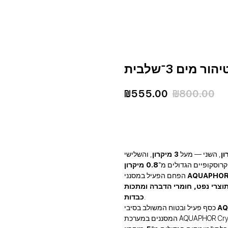
₪
555.00
₪
800.00
להזמין
, השני — מעל
3 מיקרון
, והשלישי
רוסקופיים הגדולים מ־
0.8 מיקרון
AQUAPHOR 
הפחם הפעיל במסנני
תוצרי נפט, חומרי הדברה ומתכות
.
כבדות
AQ
כסף פעיל ובטוח המשולב בסיבי
ערכת AQUAPHOR Crystal A: