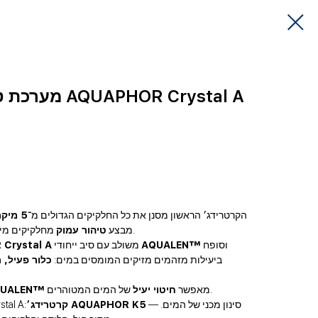
מערכת טיהור מים 3־שלבית AQUAPHOR Crystal A
הקרטרידג׳ הראשון מסנן את כל החלקיקים הגדולים מ־
5 מיקרון
.
מבצע
טיהור עמוק
מחלקיקים מיק
וסופח
AQUALEN™
משולב עם סיב ייחודי
Crystal A
ביעילות מזהמים מזיקים המומסים במים:
כלור פעיל, 
של המים המטוהרים.
מאפשר
חיטוי יעיל
UALEN™
— סינון מכני של המים.
קרטרידג׳ AQUAPHOR K5
המסננים במ