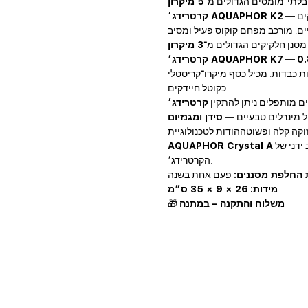
 בלתי־מומסים הגדולים מ־
5 מיקרון
— סינון סורבציוני עמוק. מסיר מזהמים מזיקים כגון חלקיקים
קרטרידג׳ AQUAPHOR K2
מסנן חלקיקים הגדולים מ־
3 מיקרון
0.
קרטרידג׳ AQUAPHOR K7
ות כבדות. מכיל כסף מיקרו־קריסטלי
כקוטל חיידקים.
ים מותפלים ניתן להתקין
יל מינרלים טבעיים —
סידן ומגנזיום
מתבצעת במהירות ובקלות — בלחיצת כפתור וסיבוב ידני של
AQUAPHOR Crystal A
הקרטרידג׳.
 החלפת מסננים:
.
מידות:
26 × 9 × 35 ס״מ
משלוח והתקנה – במתנה
🎁