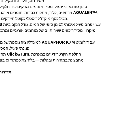
.
מסיר חול, חלודה וחלקיקים
.
AQUALEN™
מרחפים, כלור, מתכות כבדות וחומרים אורגניים. מורכב מפחם קוקוס פעיל ומסיב
.
מכיל כסף מיקרו־קריסטלי כקוטל חיידקים. 
— עשוי פחם פעיל איכותי לסינון סופי של המים. גודל הנקבוביות
8
מיקרון
. מסיר ריכוזים שאריתיים של מזהמים אורגניים ומתכ
עם דולומיט
קרטרידג׳ AQUAPHOR K7M
למינרליזציה נוספת של מ
.
פנינתי פעיל, המכ
, החלפת הקרטרידג׳ים במערכת
Click&Turn
תחזוקה קלה ופשוטההודות לטכנולוגיית
פעם אחת בשנה.
תדירות